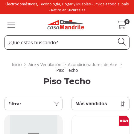
Electrodomésticos, Teconología, Hogar y Muebles - Envíos a todo el país
- Retiro en Sucursales
0
Inicio
>
Aire y Ventilación
>
Acondicionadores de Aire
>
Piso Techo
Piso Techo
Filtrar