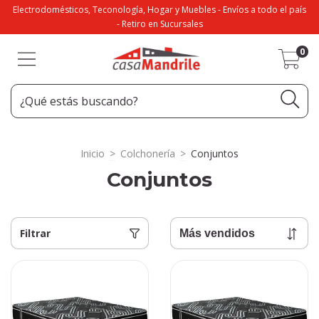
Electrodomésticos, Teconología, Hogar y Muebles - Envíos a todo el país
- Retiro en Sucursales
0
Inicio
>
Colchonería
>
Conjuntos
Conjuntos
Filtrar