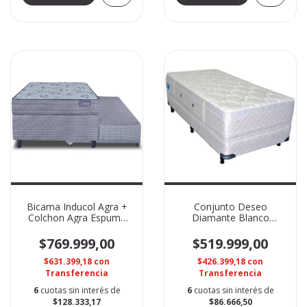
Bicama Inducol Agra +
Conjunto Deseo
Colchon Agra Espuma
Diamante Blanco
1.00x0.20x2.00
1.00x2.00
$769.999,00
$519.999,00
$631.399,18
con
$426.399,18
con
Transferencia
Transferencia
6
cuotas sin interés de
6
cuotas sin interés de
$128.333,17
$86.666,50