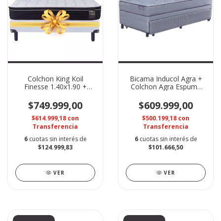
Colchon King Koil
Bicama Inducol Agra +
Finesse 1.40x1.90 +
Colchon Agra Espuma
SOMMIER DE REGALO
0.90x0.20x1.90
$749.999,00
$609.999,00
$614.999,18
con
$500.199,18
con
Transferencia
Transferencia
6
cuotas sin interés de
6
cuotas sin interés de
$124.999,83
$101.666,50
VER
VER