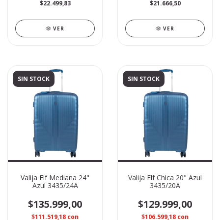
$22.499,83
$21.666,50
VER
VER
SIN STOCK
SIN STOCK
Valija Elf Mediana 24"
Valija Elf Chica 20" Azul
Azul 3435/24A
3435/20A
$135.999,00
$129.999,00
$111.519,18
con
$106.599,18
con