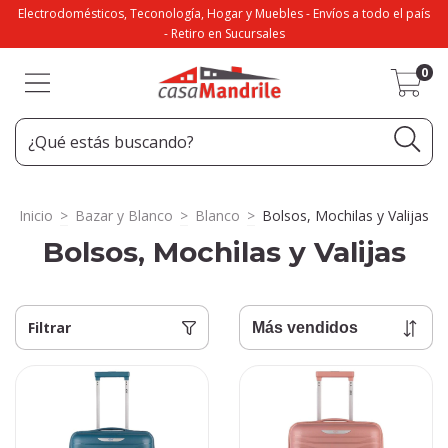
Electrodomésticos, Teconología, Hogar y Muebles - Envíos a todo el país
- Retiro en Sucursales
0
Inicio
>
Bazar y Blanco
>
Blanco
>
Bolsos, Mochilas y Valijas
Bolsos, Mochilas y Valijas
Filtrar