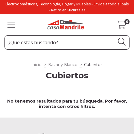
Electrodomésticos, Teconología, Hogar y Muebles - Envíos a todo el país
- Retiro en Sucursales
0
Inicio
>
Bazar y Blanco
>
Cubiertos
Cubiertos
No tenemos resultados para tu búsqueda. Por favor,
intentá con otros filtros.