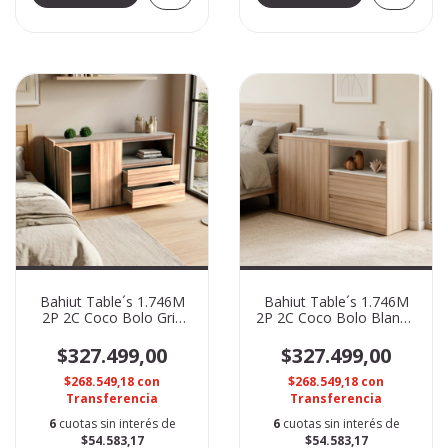
Bahiut Table´s 1.746M
Bahiut Table´s 1.746M
2P 2C Coco Bolo Gris
2P 2C Coco Bolo Blanco
4026
4026
$327.499,00
$327.499,00
$268.549,18
con
$268.549,18
con
Transferencia
Transferencia
6
cuotas sin interés de
6
cuotas sin interés de
$54.583,17
$54.583,17