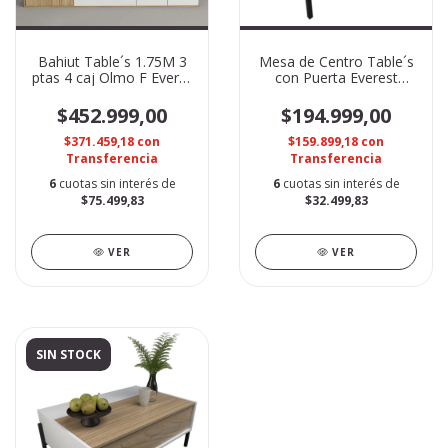
Bahiut Table´s 1.75M 3
Mesa de Centro Table´s
ptas 4 caj Olmo F Everet
con Puerta Everest
7010
Nevado 2023
$452.999,00
$194.999,00
$371.459,18
con
$159.899,18
con
Transferencia
Transferencia
6
cuotas sin interés de
6
cuotas sin interés de
$75.499,83
$32.499,83
VER
VER
SIN STOCK