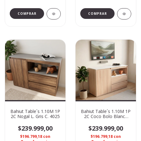
Bahiut Table´s 1.10M 1P
Bahiut Table´s 1.10M 1P
2C Nogal L. Gris C. 4025
2C Coco Bolo Blanco
4025
$239.999,00
$239.999,00
$196.799,18
con
$196.799,18
con