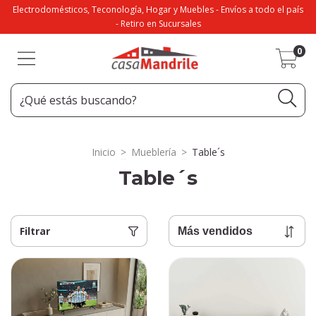
Electrodomésticos, Teconología, Hogar y Muebles - Envíos a todo el país
- Retiro en Sucursales
0
Inicio
>
Mueblería
>
Table´s
Table´s
Filtrar