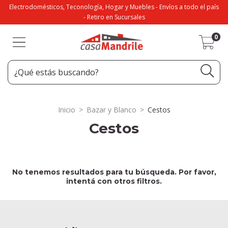
Electrodomésticos, Teconología, Hogar y Muebles - Envíos a todo el país
- Retiro en Sucursales
0
Inicio
>
Bazar y Blanco
>
Cestos
Cestos
No tenemos resultados para tu búsqueda. Por favor,
intentá con otros filtros.