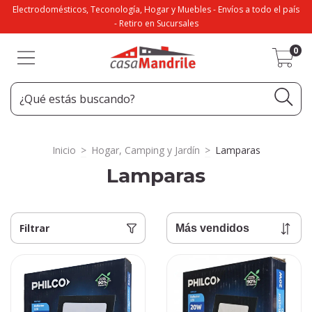
Electrodomésticos, Teconología, Hogar y Muebles - Envíos a todo el país
- Retiro en Sucursales
0
Inicio
>
Hogar, Camping y Jardín
>
Lamparas
Lamparas
Filtrar