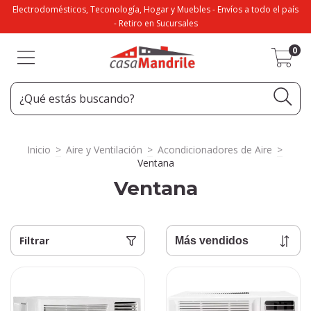
Electrodomésticos, Teconología, Hogar y Muebles - Envíos a todo el país
- Retiro en Sucursales
0
Inicio
>
Aire y Ventilación
>
Acondicionadores de Aire
>
Ventana
Ventana
Filtrar