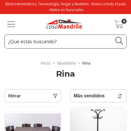
Electrodomésticos, Teconología, Hogar y Muebles - Envíos a todo el país
- Retiro en Sucursales
0
Inicio
>
Mueblería
>
Rina
Rina
Filtrar