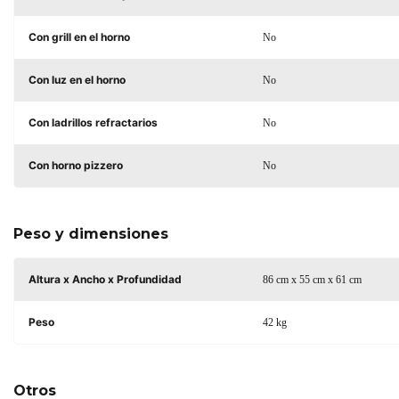
Con grill en el horno
No
Con luz en el horno
No
Con ladrillos refractarios
No
Con horno pizzero
No
Peso y dimensiones
Altura x Ancho x Profundidad
86 cm x 55 cm x 61 cm
Peso
42 kg
Otros