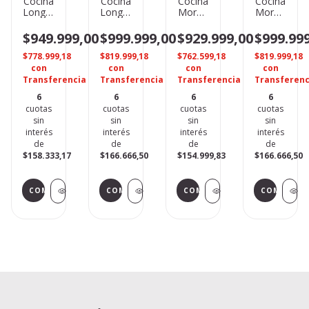
Cocina
Cocina
Cocina
Cocina
Longvie
Longvie
Morelli
Morelli
13331BF
13331XF
Chef
Forza
Rejilla
Rejilla
600
600 PV
$949.999,00
$999.999,00
$929.999,00
$999.99
Fundición
Fundición
P/visor
/
R/fundic
Rejilla
$778.999,18
$819.999,18
$762.599,18
$819.999,18
Fund.
con
con
con
con
Liviana
Transferencia
Transferencia
Transferencia
Transferenc
6
6
6
6
cuotas
cuotas
cuotas
cuotas
sin
sin
sin
sin
interés
interés
interés
interés
de
de
de
de
$158.333,17
$166.666,50
$154.999,83
$166.666,50