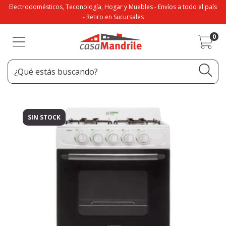
Electrodomésticos, Teconología, Hogar y Muebles - Envíos a todo el país
- Retiro en Sucursales
0
SIN STOCK