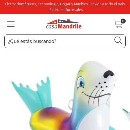
Electrodomésticos, Teconología, Hogar y Muebles - Envíos a todo el país
- Retiro en Sucursales
0