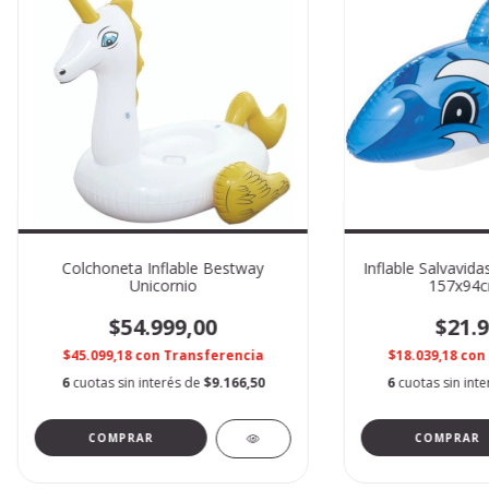
Colchoneta Inflable Bestway
Inflable Salvavid
Unicornio
157x94c
$54.999,00
$21.9
$45.099,18
con
Transferencia
$18.039,18
con
6
cuotas sin interés de
$9.166,50
6
cuotas sin int