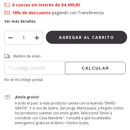
6
cuotas sin interés de
$4.499,83
18% de descuento
pagando con Transferencia
Ver más detalles
Entregas para el CP:
CAMBIAR CP
Medios de envío
CALCULAR
No sé mi código postal
¡Envío gratis!
A todo el país: si este producto cuenta con la leyenda "ENVÍO
GRATIS". Y si sos de Sastre, San Jorge, María Juana, y Región, todos
los productos cuentan con envío gratis. Seleccioná "Envio a
coordinar con Casa Mandrile". Consultá a qué localidades
entregamos gratis en el Menú > Envíos Gratis.