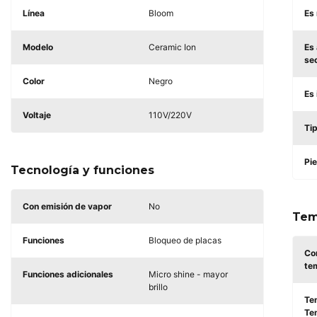
Línea
Bloom
Es 
Modelo
Ceramic Ion
Es 
se
Color
Negro
Es 
Voltaje
110V/220V
Ti
Pie
Tecnología y funciones
Con emisión de vapor
No
Tem
Funciones
Bloqueo de placas
Co
te
Funciones adicionales
Micro shine - mayor
brillo
Te
Te