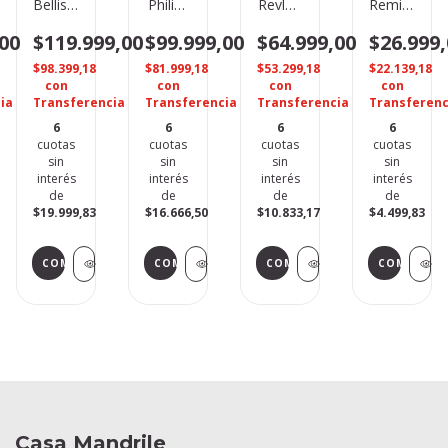
Bellissima
Philips
Revlon
Remington
B8 200
BHS515/00
RVST2174LA2A
S1305
,00
$119.999,00
$99.999,00
$64.999,00
$26.999
$98.399,18
$81.999,18
$53.299,18
$22.139,18
con
con
con
con
ia
Transferencia
Transferencia
Transferencia
Transferenc
6
6
6
6
cuotas
cuotas
cuotas
cuotas
sin
sin
sin
sin
interés
interés
interés
interés
de
de
de
de
$19.999,83
$16.666,50
$10.833,17
$4.499,83
Casa Mandrile