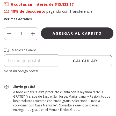
6
cuotas sin interés de
$15.833,17
18% de descuento
pagando con Transferencia
Ver más detalles
Entregas para el CP:
CAMBIAR CP
Medios de envío
CALCULAR
No sé mi código postal
¡Envío gratis!
A todo el país: si este producto cuenta con la leyenda "ENVÍO
GRATIS". Y si sos de Sastre, San Jorge, María Juana, y Región, todos
los productos cuentan con envío gratis. Seleccioná "Envio a
coordinar con Casa Mandrile". Consultá a qué localidades
entregamos gratis en el Menú > Envíos Gratis.