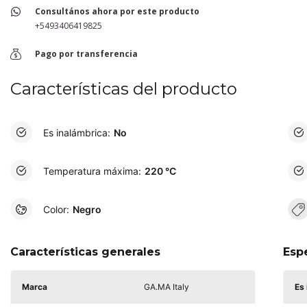
Consultános ahora por este producto
+5493406419825
Pago por transferencia
Características del producto
Es inalámbrica:
No
Temperatura máxima:
220 °C
Color:
Negro
Características generales
Esp
Marca
GA.MA Italy
Es