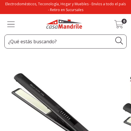
Electrodomésticos, Teconología, Hogar y Muebles - Envíos a todo el país
- Retiro en Sucursales
0