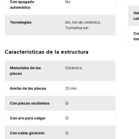
Con apagado
No
automático
Ve
ca
Tecnologías
Ion, Ion de cerámica,
Turmalina Ion
Ca
te
Características de la estructura
Materiales de las
Cerámica
placas
Ancho de las placas
25 mm
Con placas oscilantes
Sí
Con aro para colgar
Sí
Con cable giratorio
Sí